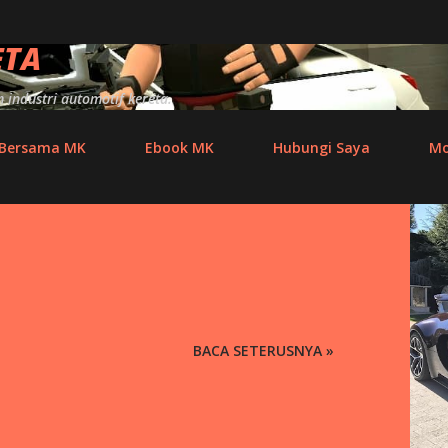
Skip to main content
ETA
industri automotif kereta.
 Bersama MK
Ebook MK
Hubungi Saya
Mo
BACA SETERUSNYA »