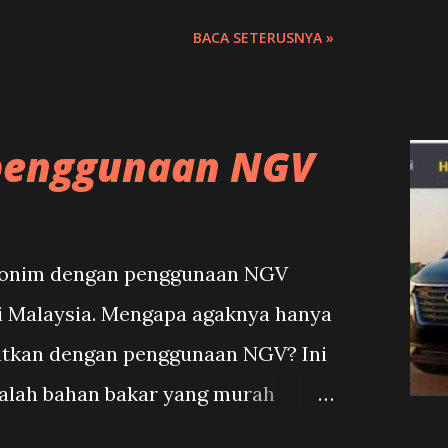
 alternator dan starter .Semuga ia
BACA SETERUSNYA »
yallah.
 penggunaan NGV
inonim dengan penggunaan NGV
di Malaysia. Mengapa agaknya hanya
aitkan dengan penggunaan NGV? Ini
dalah bahan bakar yang murah
disel. Rata-rata teksi di Malaysia