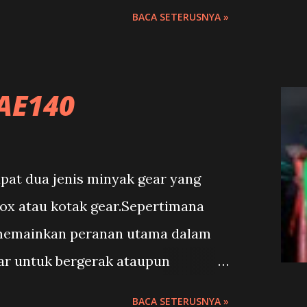
RT,keretapi penumpang,bas dan
BACA SETERUSNYA »
sih utuh sebagai pilihan utama
ja sebagai pengangkutan malah
dihiaskan sebagai daya tarikan yang
AE140
unggulan dan kekuasaan. Kereta
 jadi pilihan masa kini seperti
pat dua jenis minyak gear yang
ox atau kotak gear.Sepertimana
memainkan peranan utama dalam
ear untuk bergerak ataupun
khususnya pula kotak gear adalah
BACA SETERUSNYA »