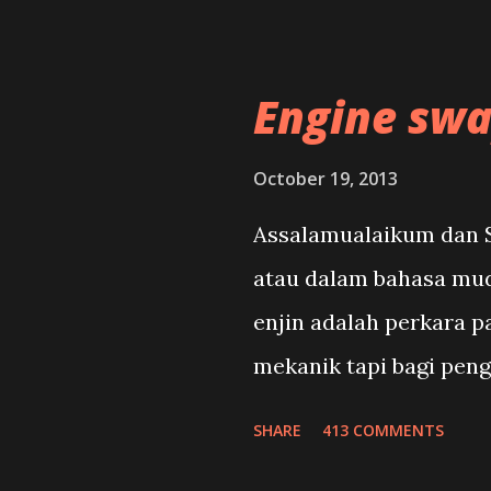
post secara online maka
dahulunya beralamatka
Engine sw
nama kepada Mekanik k
ditukar kepada mekan
October 19, 2013
www.mekanikkereta.co
Assalamualaikum dan S
baru dan bertajuk bar
atau dalam bahasa mud
manfaat kepada pengun
enjin adalah perkara p
Mekanik Kereta juga s
mekanik tapi bagi peng
menerbitkan post yang 
pengetahuan mengenai 
SHARE
413 COMMENTS
iaitu semuanya adala
akan menyebabkan ke
dan pembaikan samad