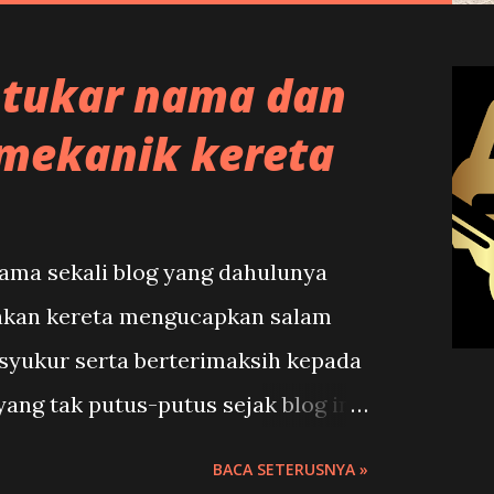
tukar nama dan
mekanik kereta
ama sekali blog yang dahulunya
sakan kereta mengucapkan salam
rsyukur serta berterimaksih kepada
ng tak putus-putus sejak blog ini
n 2008. Olehkerana faktor-faktior
BACA SETERUSNYA »
knikal untuk terus menerbitkan