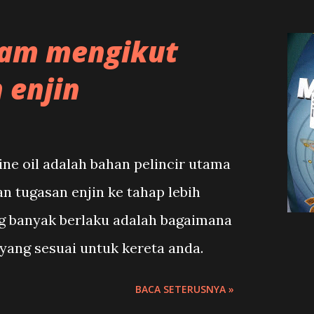
ah kerosakan kereta yang lebih
aiki,modifikasi,enjin,badan
jika memilih enjin yang tidak patut
tam mengikut
n penggunaan komponen serta alat.
erbentuk halfcut atau pun
 enjin
ne oil adalah bahan pelincir utama
tugasan enjin ke tahap lebih
ng banyak berlaku adalah bagaimana
yang sesuai untuk kereta anda.
BACA SETERUSNYA »