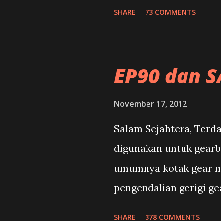
teratur seperti LRT,M
SHARE
73 COMMENTS
teksi tetapi kereta ma
ramai orang ,bukan sa
sekarang kereta telah 
EP90 dan S
mencerminkan gaya,ke
hibrid dan elektrik pula
November 17, 2012
jenama Tesla.
Salam Sejahtera, Terda
digunakan untuk gearb
umumnya kotak gear 
pengendalian gerigi g
menukar gear. Secara 
SHARE
378 COMMENTS