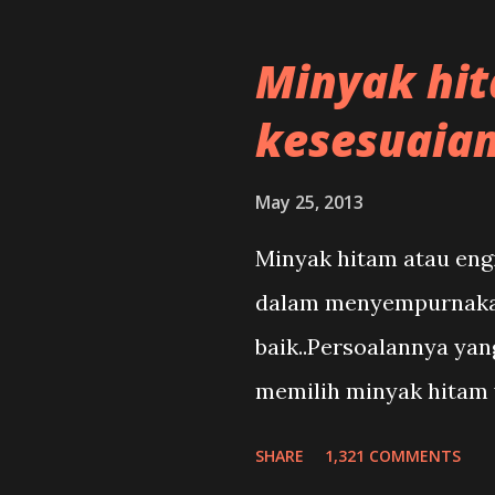
dikemudian hari.Masal
penyelesaian,masalah,b
teruk mungkin berlaku 
Minyak hi
kereta,dan keselamata
digunakan samada ia b
Ruangan ...
kesesuaian
enjin kosong.
May 25, 2013
Minyak hitam atau engi
dalam menyempurnakan 
baik..Persoalannya ya
memilih minyak hitam 
SHARE
1,321 COMMENTS