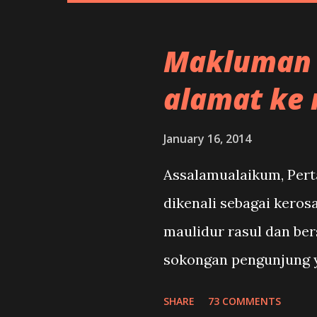
Makluman 
alamat ke 
January 16, 2014
Assalamualaikum, Pert
dikenali sebagai kero
maulidur rasul dan be
sokongan pengunjung ya
dimulakan sekitar tahu
SHARE
73 COMMENTS
keselamatan secara te