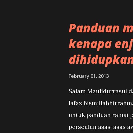
Panduan m
kenapa enj
dihidupka
February 01, 2013
Salam Maulidurrasul d
lafaz Bismillahhirrahm
untuk panduan ramai 
persoalan asas-asas aw