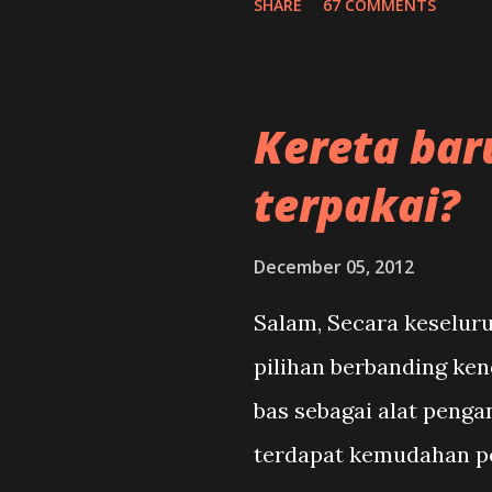
SHARE
67 COMMENTS
mahupun di dunia meng
beroperasi setiap hari
penumpang Lapangan 
Kereta bar
terpakai?
December 05, 2012
Salam, Secara keselu
pilihan berbanding ken
bas sebagai alat penga
terdapat kemudahan p