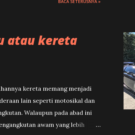
BACA SETERUSNYA »
gunakan bahan bakar ini untuk
 terutamanya teksi-teksi
Terbang.
u atau kereta
ruhannya kereta memang menjadi
deraan lain seperti motosikal dan
ngkutan. Walaupun pada abad ini
engangkutan awam yang lebih