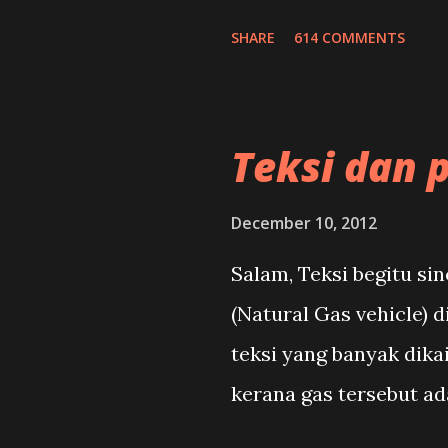
komponen kecil seperti
SHARE
614 COMMENTS
dapat dimanfaatkan.Ins
Teksi dan
December 10, 2012
Salam, Teksi begitu s
(Natural Gas vehicle) 
teksi yang banyak dik
kerana gas tersebut a
berbanding petrol atau 