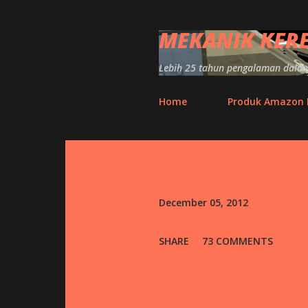
MEKANIK KER
Lebih 25 tahun pengalaman dalam 
Home
Produk Amazon
P
o
s
December 05, 2012
t
SHARE
73 COMMENTS
s