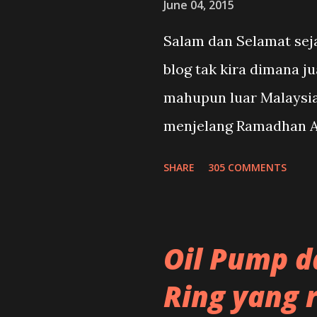
June 04, 2015
Salam dan Selamat se
blog tak kira dimana j
mahupun luar Malaysia
menjelang Ramadhan A
dan muslimat!Selamat 
SHARE
305 COMMENTS
terbaru dalam tahun 20
ini dapat memberikan 
kita semua!Insyallah!
Oil Pump d
Ring yang 