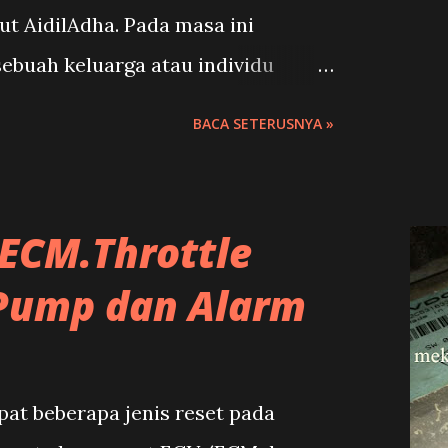
t AidilAdha. Pada masa ini
ebuah keluarga atau individu
buah kereta adalah biasa.Ada kereta
BACA SETERUSNYA »
n,sekali-sekala dan ada juga yang
 berbulan-bulan malah bertahun
ECM.Throttle
 Pump dan Alarm
at beberapa jenis reset pada