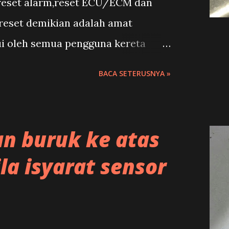
 reset alarm,reset ECU/ECM dan
-reset demikian adalah amat
ui oleh semua pengguna kereta
 saja lah kereta akan dapat
BACA SETERUSNYA »
nnya kembali kepada asal sebelum
n buruk ke atas
la isyarat sensor