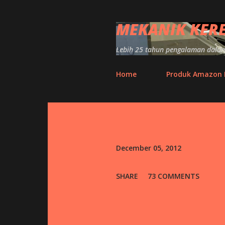
MEKANIK KER
Lebih 25 tahun pengalaman dalam 
Home
Produk Amazon
P
o
s
December 05, 2012
t
SHARE
73 COMMENTS
s