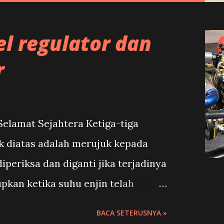
el regulator dan
r
elamat Sejahtera Ketiga-tiga
k diatas adalah merujuk kepada
periksa dan diganti jika terjadinya
upkan ketika suhu enjin telah
 boleh berlaku?enjin sukar hidup
BACA SETERUSNYA »