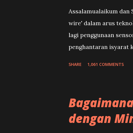
Assalamualaikum dan S
wire' dalam arus tekno
lagi penggunaan senso
penghantaran isyarat k
tindakan susulan dal
SHARE
1,061 COMMENTS
komponen kearah kesta
secara amnya.Samada a
ataupun tidak,simpto
Bagaimana
mudah dikesan. dibaw
dengan Min
kerosakan sensor.