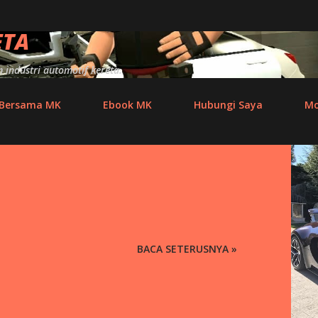
Skip to main content
ETA
industri automotif kereta.
 Bersama MK
Ebook MK
Hubungi Saya
Mo
BACA SETERUSNYA »