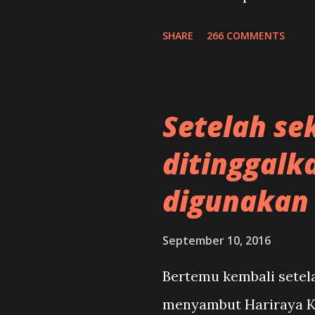
overhaul jika ianya ti
SHARE
266 COMMENTS
penyelenggaraan yang
keupayaan enjin untu
Setelah se
ditinggalk
digunakan
September 10, 2016
Bertemu kembali setel
menyambut Hariraya Ko