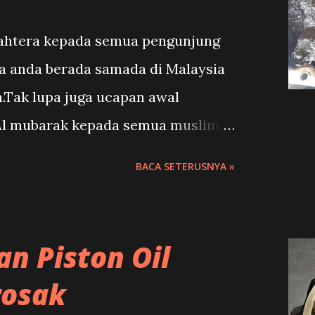
jahtera kepada semua pengunjung
ua anda berada samada di Malaysia
.Tak lupa juga ucapan awal
l mubarak kepada semua muslimin
Berjumpa kembali dalam topik
BACA SETERUSNYA »
15 ini,semuga apa yang dicoretkan
sepenuh manfaat kebaikan untuk
an Piston Oil
rosak