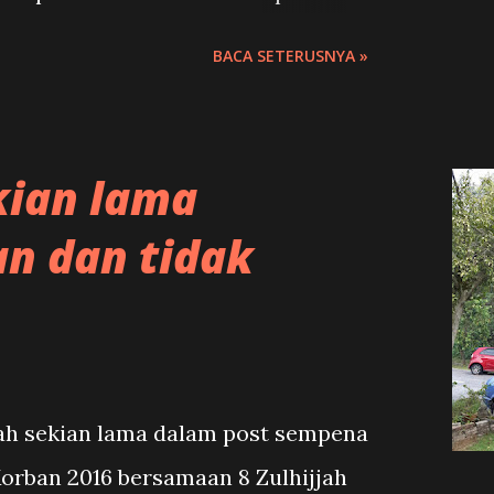
dak dikekalkan dalam
BACA SETERUSNYA »
 sempurna dan bertepatan dengan
k menambah hayat.
kian lama
an dan tidak
ah sekian lama dalam post sempena
rban 2016 bersamaan 8 Zulhijjah