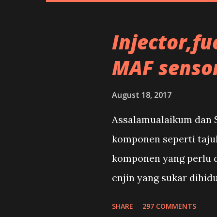
Injector,fu
MAF senso
August 18, 2017
Assalamualaikum dan S
komponen seperti taju
komponen yang perlu di
enjin yang sukar dihid
panas.Adakah benar ini
SHARE
297 COMMENTS
ketika panas?