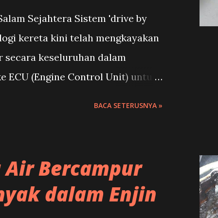
alam Sejahtera Sistem 'drive by
logi kereta kini telah mengkayakan
r secara keseluruhan dalam
e ECU (Engine Control Unit) untuk
am mengawal pergerakan kerosakan
BACA SETERUSNYA »
bilan enjin khususnya dan kereta
nda memiliki sijil automotif
m-simptom kerosakan sensor masih
 Air Bercampur
ah adalah beberapa simptom
yak dalam Enjin