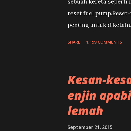
sebuah kereta seperti
reset fuel pump.Reset
penting untuk diketah
kerana dengan cara ini
SHARE
1,159 COMMENTS
mengembalikan keadaa
kerosakan.
Kesan-kesa
enjin apabi
lemah
September 21, 2015