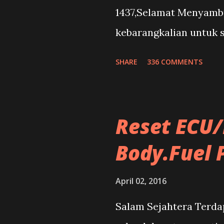
1437,Selamat Menyambu
kebarangkalian untuk s
memiliki lebih dari se
SHARE
336 COMMENTS
yang digunakan seharia
tidak digunakan terus
dibiarkan begitu saja.
Reset ECU/
Body.Fuel
April 02, 2016
Salam Sejahtera Terdap