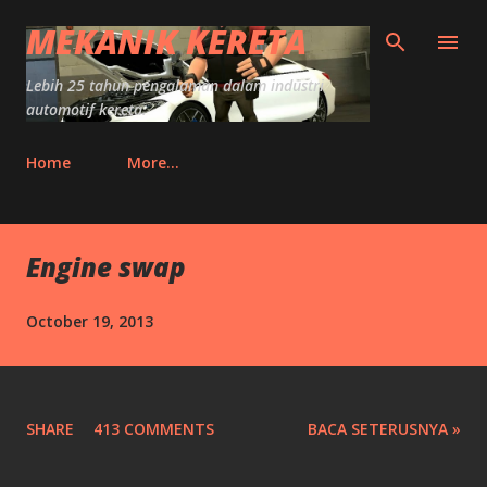
Skip to main content
MEKANIK KERETA
Lebih 25 tahun pengalaman dalam industri
automotif kereta.
Home
More…
P
Engine swap
o
s
October 19, 2013
t
s
SHARE
413 COMMENTS
BACA SETERUSNYA »