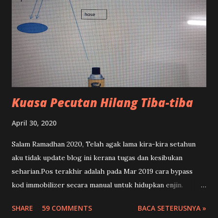
Kuasa Pecutan Hilang Tiba-tiba
April 30, 2020
Salam Ramadhan 2020, Telah agak lama kira-kira setahun
aku tidak update blog ini kerana tugas dan kesibukan
seharian.Pos terakhir adalah pada Mar 2019 cara bypass
kod immobilizer secara manual untuk hidupkan enjin.
Olehkerana PKP yang belum berakhir dan ada masa yang
SHARE
59 COMMENTS
BACA SETERUSNYA »
terluang ini akhirnya dapat juga aku meluangkan masa untuk