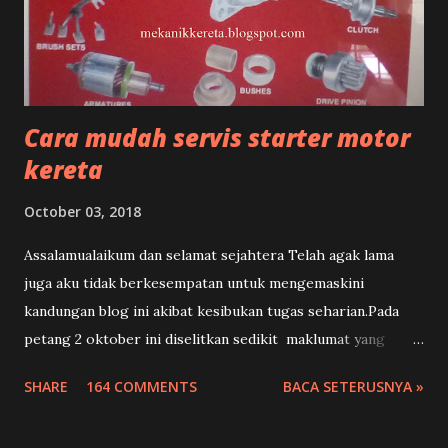
Cara mudah servis starter motor
kereta
October 03, 2018
Assalamualaikum dan selamat sejahtera Telah agak lama
juga aku tidak berkesempatan untuk mengemaskini
kandungan blog ini akibat kesibukan tugas seharian.Pada
petang 2 oktober ini diselitkan sedikit maklumat yang
sepatutnya semua pengguna kereta di Malaysia dan didunia
SHARE
164 COMMENTS
BACA SETERUSNYA »
tahu akan kerosakan yang amat mudah terjadi pada starter
kereta lori atau bas.