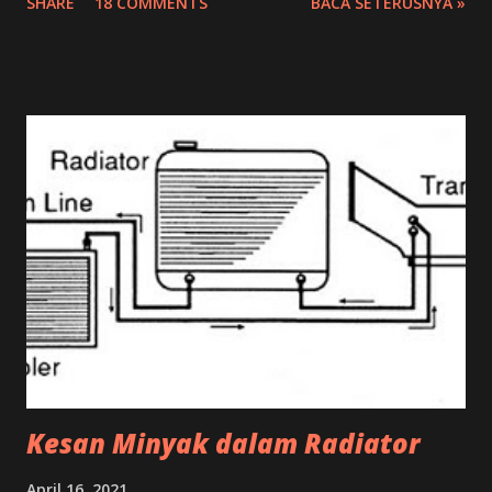
SHARE
18 COMMENTS
BACA SETERUSNYA »
Kesan Minyak dalam Radiator
April 16, 2021