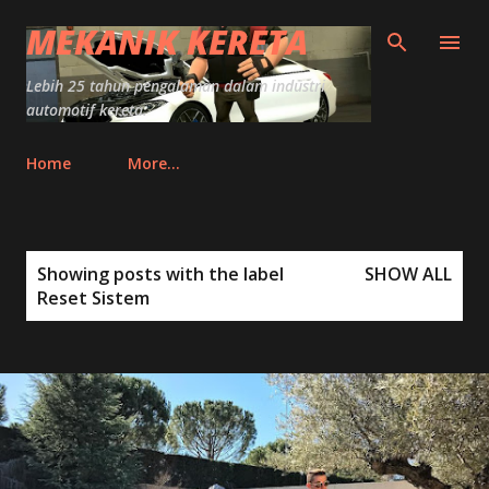
Skip to main content
MEKANIK KERETA
Lebih 25 tahun pengalaman dalam industri
automotif kereta.
Home
More…
P
Showing posts with the label
SHOW ALL
o
Reset Sistem
s
t
s