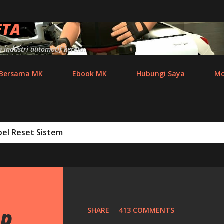
Skip to main content
ETA
industri automotif kereta.
 Bersama MK
Ebook MK
Hubungi Saya
Mo
bel
Reset Sistem
ap
SHARE
413 COMMENTS