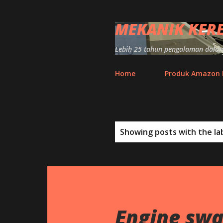
MEKANIK KER
Lebih 25 tahun pengalaman dalam 
Home
Produk Amazon
P
Showing posts with the la
o
s
t
s
Engine sw